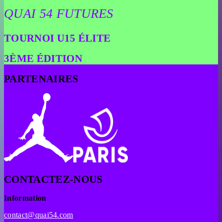
QUAI 54 FUTURES
TOURNOI U15 ÉLITE
3ÈME ÉDITION
PARTENAIRES
CONTACTEZ-NOUS
Information
contact@quai54.com